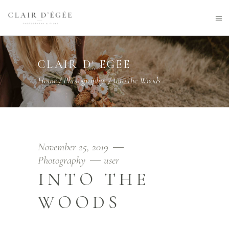
CLAIR D' EGEE
Home
/
Photography
/
Into the Woods
November 25, 2019
Photography
user
INTO THE
WOODS