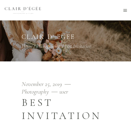
CLAIR D' EGEE
Home
/
Photography
/
Best Invitation
November 25, 2019
Photography
user
BEST
INVITATION