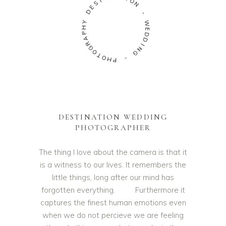
S
E
I
O
D
N
Y
H
-
P
W
A
E
R
D
G
D
O
T
I
N
O
G
H
P
-
DESTINATION WEDDING
PHOTOGRAPHER
The thing I love about the camera is that it
is a witness to our lives. It remembers the
little things, long after our mind has
forgotten everything. Furthermore it
captures the finest human emotions even
when we do not percieve we are feeling