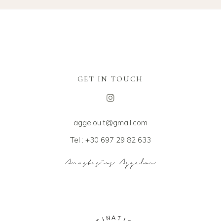
GET IN TOUCH
aggelou.t@gmail.com
Tel : +30 697 29 82 633
N
I
A
T
T