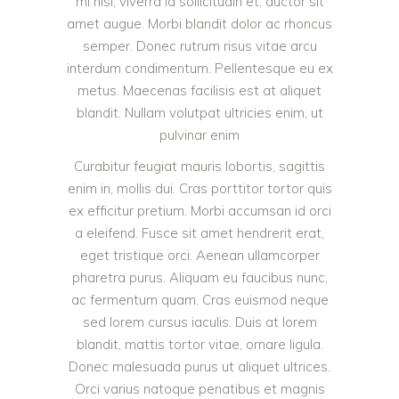
mi nisl, viverra id sollicitudin et, auctor sit
amet augue. Morbi blandit dolor ac rhoncus
semper. Donec rutrum risus vitae arcu
interdum condimentum. Pellentesque eu ex
metus. Maecenas facilisis est at aliquet
blandit. Nullam volutpat ultricies enim, ut
pulvinar enim
Curabitur feugiat mauris lobortis, sagittis
enim in, mollis dui. Cras porttitor tortor quis
ex efficitur pretium. Morbi accumsan id orci
a eleifend. Fusce sit amet hendrerit erat,
eget tristique orci. Aenean ullamcorper
pharetra purus. Aliquam eu faucibus nunc,
ac fermentum quam. Cras euismod neque
sed lorem cursus iaculis. Duis at lorem
blandit, mattis tortor vitae, ornare ligula.
Donec malesuada purus ut aliquet ultrices.
Orci varius natoque penatibus et magnis