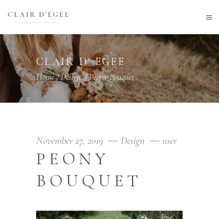
CLAIR D' EGEE
Home
/
Design
/
Peony Bouquet
November 27, 2019
Design
user
PEONY
BOUQUET